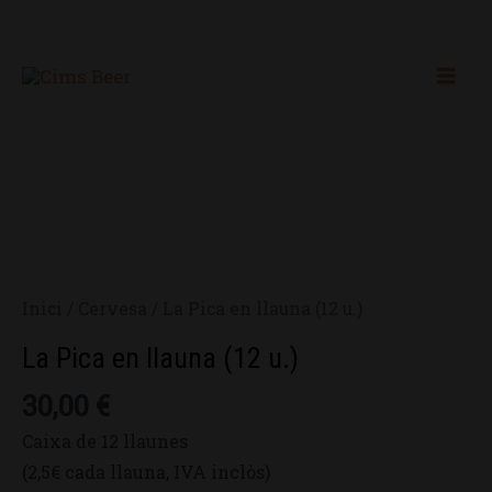
Vés
Mai
al
Men
contingut
quantitat
de
La
Inici
/
Cervesa
/ La Pica en llauna (12 u.)
Pica
en
La Pica en llauna (12 u.)
llauna
30,00
€
(12
u.)
Caixa de 12 llaunes
(2,5€ cada llauna, IVA inclòs)