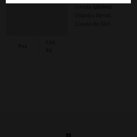
civada (
gluten
) ,
llúpols i llevat.
Llauna de 33cl.
5,99
Pes
kg