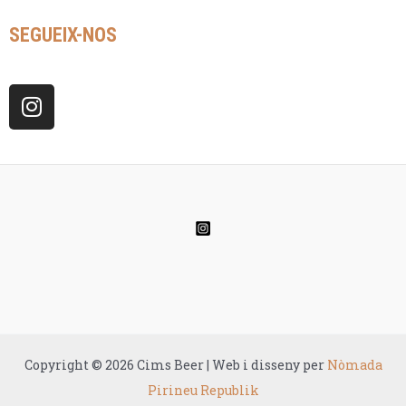
SEGUEIX-NOS
I
n
s
t
a
g
r
a
m
Copyright © 2026 Cims Beer | Web i disseny per
Nòmada
Pirineu Republik