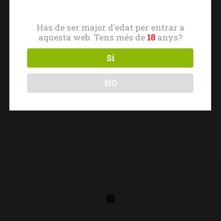
Has de ser major d'edat per entrar a
aquesta web. Tens més de
18
anys?
Si
Cerca
Cerca
NO